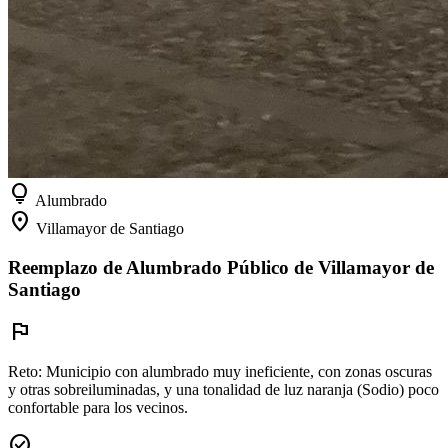
lightbulb
Alumbrado
location_on
Villamayor de Santiago
Reemplazo de Alumbrado Público de Villamayor de
Santiago
flag
Reto:
Municipio con alumbrado muy ineficiente, con zonas oscuras
y otras sobreiluminadas, y una tonalidad de luz naranja (Sodio) poco
confortable para los vecinos.
check_circle