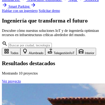
arrow_forward
arrow_forward
Smart Parking
Hablar con un ingeniero
Solicitar demo
Ingeniería que
transforma
el futuro
Descubre cómo nuestras soluciones IoT y de ingeniería optimizan
recursos en infraestructuras críticas alrededor del mundo.
search
grid_view
lightbulb
router
warehouse
Todos
Alumbrado
Telegestión/IoT
Interior
Resultados destacados
Mostrando
10
proyectos
Ver proyecto