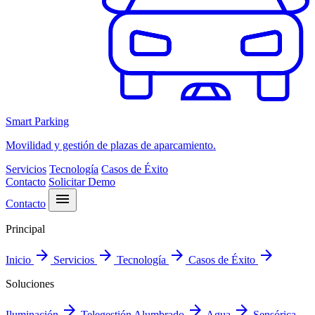
Smart Parking
Movilidad y gestión de plazas de aparcamiento.
Servicios
Tecnología
Casos de Éxito
Contacto
Solicitar Demo
menu
Contacto
Principal
arrow_forward
arrow_forward
arrow_forward
arrow_forward
Inicio
Servicios
Tecnología
Casos de Éxito
Soluciones
arrow_forward
arrow_forward
arrow_forward
Iluminación
Telegestión Alumbrado
Agua
Sensórica