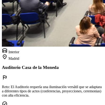
warehouse
Interior
location_on
Madrid
Auditorio Casa de la Moneda
flag
Reto:
El Auditorio requería una iluminación versátil que se adaptara
a diferentes tipos de actos (conferencias, proyecciones, ceremonias)
con alta eficiencia.
check_circle