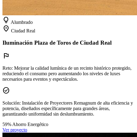
lightbulb
Alumbrado
location_on
Ciudad Real
Iluminación Plaza de Toros de Ciudad Real
flag
Reto:
Mejorar la calidad lumínica de un recinto histórico protegido,
reduciendo el consumo pero aumentando los niveles de luxes
necesarios para eventos y espectáculos.
check_circle
Solución:
Instalación de Proyectores Remagnum de alta eficiencia y
potencia, diseñados específicamente para grandes áreas,
garantizando uniformidad sin deslumbramiento.
59%
Ahorro Energético
Ver proyecto