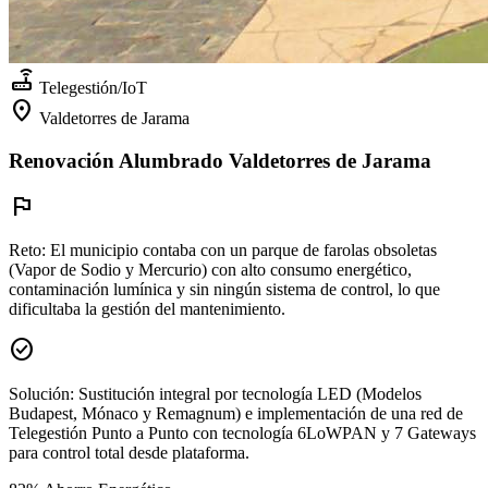
router
Telegestión/IoT
location_on
Valdetorres de Jarama
Renovación Alumbrado Valdetorres de Jarama
flag
Reto:
El municipio contaba con un parque de farolas obsoletas
(Vapor de Sodio y Mercurio) con alto consumo energético,
contaminación lumínica y sin ningún sistema de control, lo que
dificultaba la gestión del mantenimiento.
check_circle
Solución:
Sustitución integral por tecnología LED (Modelos
Budapest, Mónaco y Remagnum) e implementación de una red de
Telegestión Punto a Punto con tecnología 6LoWPAN y 7 Gateways
para control total desde plataforma.