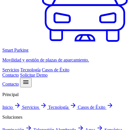
Smart Parking
Movilidad y gestión de plazas de aparcamiento.
Servicios
Tecnología
Casos de Éxito
Contacto
Solicitar Demo
menu
Contacto
Principal
arrow_forward
arrow_forward
arrow_forward
arrow_forward
Inicio
Servicios
Tecnología
Casos de Éxito
Soluciones
arrow_forward
arrow_forward
arrow_forward
Iluminación
Telegestión Alumbrado
Agua
Sensórica