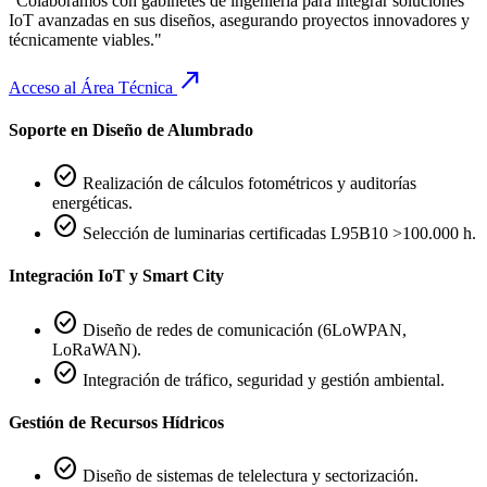
"Colaboramos con gabinetes de ingeniería para integrar soluciones
IoT avanzadas en sus diseños, asegurando proyectos innovadores y
técnicamente viables."
call_made
Acceso al Área Técnica
Soporte en Diseño de Alumbrado
check_circle
Realización de cálculos fotométricos y auditorías
energéticas.
check_circle
Selección de luminarias certificadas L95B10 >100.000 h.
Integración IoT y Smart City
check_circle
Diseño de redes de comunicación (6LoWPAN,
LoRaWAN).
check_circle
Integración de tráfico, seguridad y gestión ambiental.
Gestión de Recursos Hídricos
check_circle
Diseño de sistemas de telelectura y sectorización.