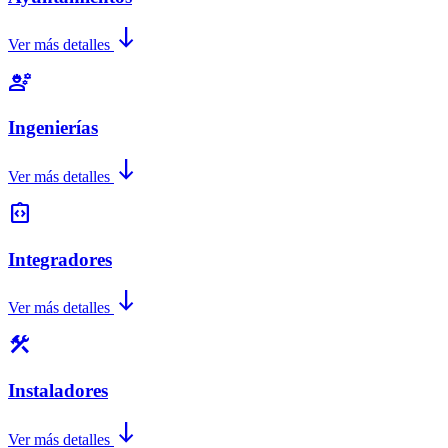
south
Ver más detalles
engineering
Ingenierías
south
Ver más detalles
integration_instructions
Integradores
south
Ver más detalles
construction
Instaladores
south
Ver más detalles