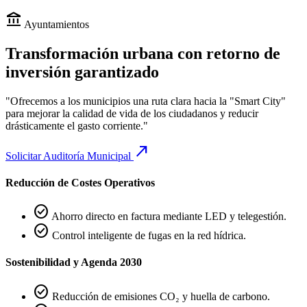
account_balance
Ayuntamientos
Transformación urbana con retorno de
inversión garantizado
"Ofrecemos a los municipios una ruta clara hacia la "Smart City"
para mejorar la calidad de vida de los ciudadanos y reducir
drásticamente el gasto corriente."
call_made
Solicitar Auditoría Municipal
Reducción de Costes Operativos
check_circle
Ahorro directo en factura mediante LED y telegestión.
check_circle
Control inteligente de fugas en la red hídrica.
Sostenibilidad y Agenda 2030
check_circle
Reducción de emisiones CO₂ y huella de carbono.