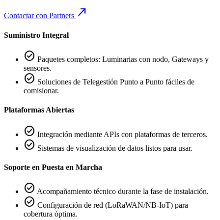
call_made
Contactar con Partners
Suministro Integral
check_circle
Paquetes completos: Luminarias con nodo, Gateways y
sensores.
check_circle
Soluciones de Telegestión Punto a Punto fáciles de
comisionar.
Plataformas Abiertas
check_circle
Integración mediante APIs con plataformas de terceros.
check_circle
Sistemas de visualización de datos listos para usar.
Soporte en Puesta en Marcha
check_circle
Acompañamiento técnico durante la fase de instalación.
check_circle
Configuración de red (LoRaWAN/NB-IoT) para
cobertura óptima.