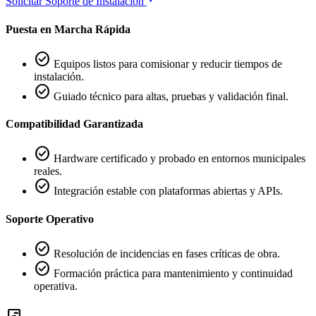
Solicitar Soporte de Instalación
Puesta en Marcha Rápida
check_circle
Equipos listos para comisionar y reducir tiempos de
instalación.
check_circle
Guiado técnico para altas, pruebas y validación final.
Compatibilidad Garantizada
check_circle
Hardware certificado y probado en entornos municipales
reales.
check_circle
Integración estable con plataformas abiertas y APIs.
Soporte Operativo
check_circle
Resolución de incidencias en fases críticas de obra.
check_circle
Formación práctica para mantenimiento y continuidad
operativa.