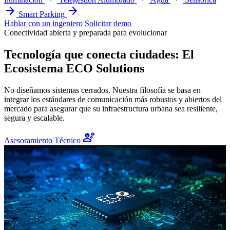
arrow_forward
arrow_forward
Smart Parking
Hablar con un ingeniero
Solicitar demo
Conectividad abierta y preparada para evolucionar
Tecnología que conecta ciudades: El
Ecosistema ECO Solutions
No diseñamos sistemas cerrados. Nuestra filosofía se basa en
integrar los estándares de comunicación más robustos y abiertos del
mercado para asegurar que su infraestructura urbana sea resiliente,
segura y escalable.
engineering
Asesoramiento Técnico