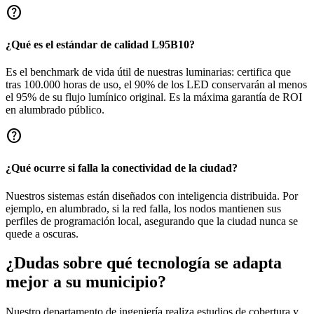
help
¿Qué es el estándar de calidad L95B10?
Es el benchmark de vida útil de nuestras luminarias: certifica que
tras 100.000 horas de uso, el 90% de los LED conservarán al menos
el 95% de su flujo lumínico original. Es la máxima garantía de ROI
en alumbrado público.
help
¿Qué ocurre si falla la conectividad de la ciudad?
Nuestros sistemas están diseñados con inteligencia distribuida. Por
ejemplo, en alumbrado, si la red falla, los nodos mantienen sus
perfiles de programación local, asegurando que la ciudad nunca se
quede a oscuras.
¿Dudas sobre qué tecnología se adapta
mejor a su municipio?
Nuestro departamento de ingeniería realiza estudios de cobertura y