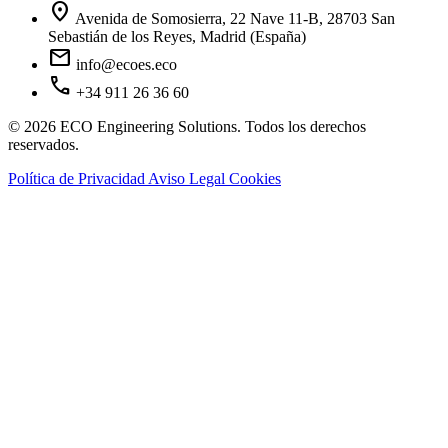
location_on
Avenida de Somosierra, 22 Nave 11-B, 28703 San
Sebastián de los Reyes, Madrid (España)
mail
info@ecoes.eco
call
+34 911 26 36 60
© 2026 ECO Engineering Solutions. Todos los derechos
reservados.
Política de Privacidad
Aviso Legal
Cookies