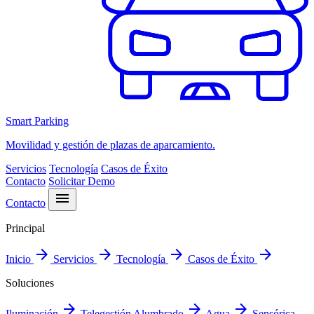
Smart Parking
Movilidad y gestión de plazas de aparcamiento.
Servicios
Tecnología
Casos de Éxito
Contacto
Solicitar Demo
menu
Contacto
Principal
arrow_forward
arrow_forward
arrow_forward
arrow_forward
Inicio
Servicios
Tecnología
Casos de Éxito
Soluciones
arrow_forward
arrow_forward
arrow_forward
Iluminación
Telegestión Alumbrado
Agua
Sensórica